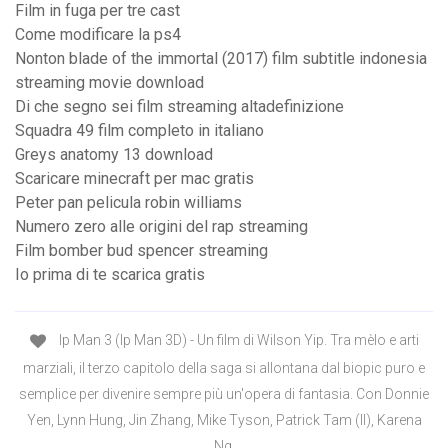
Film in fuga per tre cast
Come modificare la ps4
Nonton blade of the immortal (2017) film subtitle indonesia
streaming movie download
Di che segno sei film streaming altadefinizione
Squadra 49 film completo in italiano
Greys anatomy 13 download
Scaricare minecraft per mac gratis
Peter pan pelicula robin williams
Numero zero alle origini del rap streaming
Film bomber bud spencer streaming
Io prima di te scarica gratis
Ip Man 3 (Ip Man 3D) - Un film di Wilson Yip. Tra mèlo e arti
marziali, il terzo capitolo della saga si allontana dal biopic puro e
semplice per divenire sempre più un'opera di fantasia. Con Donnie
Yen, Lynn Hung, Jin Zhang, Mike Tyson, Patrick Tam (II), Karena
Ng.