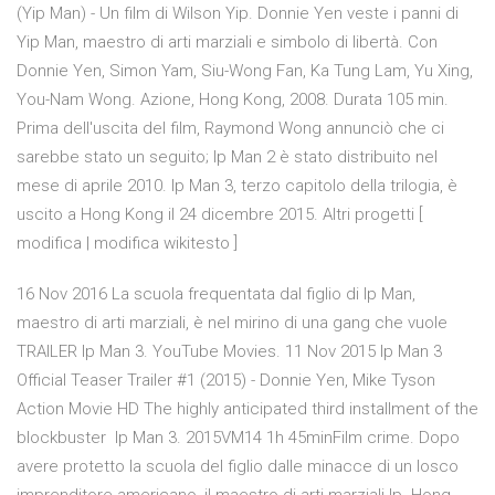
(Yip Man) - Un film di Wilson Yip. Donnie Yen veste i panni di
Yip Man, maestro di arti marziali e simbolo di libertà. Con
Donnie Yen, Simon Yam, Siu-Wong Fan, Ka Tung Lam, Yu Xing,
You-Nam Wong. Azione, Hong Kong, 2008. Durata 105 min.
Prima dell'uscita del film, Raymond Wong annunciò che ci
sarebbe stato un seguito; Ip Man 2 è stato distribuito nel
mese di aprile 2010. Ip Man 3, terzo capitolo della trilogia, è
uscito a Hong Kong il 24 dicembre 2015. Altri progetti [
modifica | modifica wikitesto ]
16 Nov 2016 La scuola frequentata dal figlio di Ip Man,
maestro di arti marziali, è nel mirino di una gang che vuole
TRAILER Ip Man 3. YouTube Movies. 11 Nov 2015 Ip Man 3
Official Teaser Trailer #1 (2015) - Donnie Yen, Mike Tyson
Action Movie HD The highly anticipated third installment of the
blockbuster Ip Man 3. 2015VM14 1h 45minFilm crime. Dopo
avere protetto la scuola del figlio dalle minacce di un losco