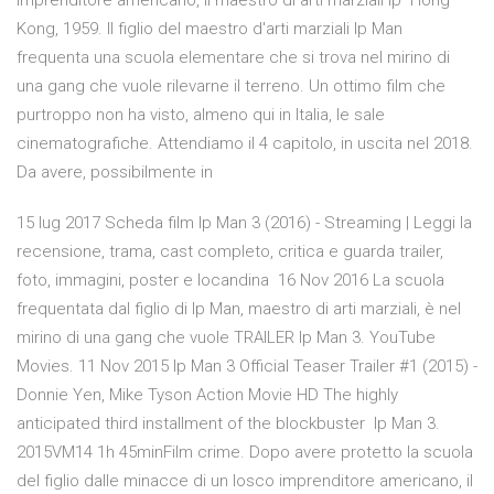
imprenditore americano, il maestro di arti marziali Ip Hong
Kong, 1959. Il figlio del maestro d'arti marziali Ip Man
frequenta una scuola elementare che si trova nel mirino di
una gang che vuole rilevarne il terreno. Un ottimo film che
purtroppo non ha visto, almeno qui in Italia, le sale
cinematografiche. Attendiamo il 4 capitolo, in uscita nel 2018.
Da avere, possibilmente in
15 lug 2017 Scheda film Ip Man 3 (2016) - Streaming | Leggi la
recensione, trama, cast completo, critica e guarda trailer,
foto, immagini, poster e locandina 16 Nov 2016 La scuola
frequentata dal figlio di Ip Man, maestro di arti marziali, è nel
mirino di una gang che vuole TRAILER Ip Man 3. YouTube
Movies. 11 Nov 2015 Ip Man 3 Official Teaser Trailer #1 (2015) -
Donnie Yen, Mike Tyson Action Movie HD The highly
anticipated third installment of the blockbuster Ip Man 3.
2015VM14 1h 45minFilm crime. Dopo avere protetto la scuola
del figlio dalle minacce di un losco imprenditore americano, il