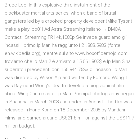
Bruce Lee. In this explosive third installment of the
blockbuster martial arts series, when a band of brutal
gangsters led by a crooked property developer (Mike Tyson)
make a play [cb01] Ad Astra Streaming Italiano → DMCA
Contact | Streaming FR | 4k,1080p Se invece guardiamo gli
incassi il primo Ip Man ha raggiunto i 21.888.598$ (fonte:
en.wikipedia.org), mentre sul sito www.boxofficemojo.com
troviamo che Ip Man 2 è arrivato a 15.061.802$ e Ip Man 3 ha
superato i precedenti con 156.844.753$ di incasso. Ip Man
was directed by Wilson Yip and written by Edmond Wong. It
was Raymond Wong's idea to develop a biographical film
about Wing Chun master Ip Man. Principal photography began
in Shanghai in March 2008 and ended in August. The film was
released in Hong Kong on 18 December 2008 by Mandarin
Films, and earned around US$21.8 million against the US$11.7
million budget.