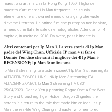
maestro di arti marziali Ip Hong Kong, 1959. Il figlio del
maestro d'arti marziali Ip Man frequenta una scuola
elementare che si trova nel mirino di una gang che vuole
rilevarne il terreno. Un ottimo film che purtroppo non ha visto,
almeno qui in Italia, le sale cinematografiche. Attendiamo il 4
capitolo, in uscita nel 2018. Da avere, possibilmente in
Altri contenuti per Ip Man 3. La vera storia di Ip Man,
padre del Wing Chun; Ufficiale: IP man 4 si farà e
Donnie Yen dice che sarà il migliore dei 4! Ip Man 3
RECENSIONE; Ip Man 3: online una
Ip Man 3 streaming ita altadefinizione01 Ip Man 3 streaming ita
ALTADEFINIZIONE01. LINK LINK Ip Man 3 streaming ITA
ALTADEFINIZIONE01, Ip Man 3 streaming ITA CB01,
25/04/2020 · Donnie Yen (upcoming Rogue One: A Star Wars
Story and Crouching Tiger, Hidden Dragon 2) ignites the
screen in a return to the role that made him an icon - as Ip
Man, the real-life Wing Chun grandmaster who mentored