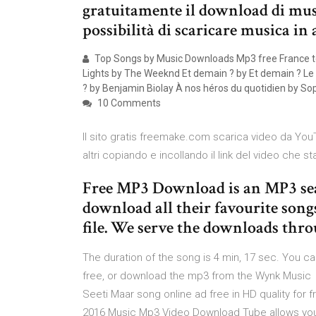
gratuitamente il download di mus
possibilità di scaricare musica in a
Top Songs by Music Downloads Mp3 free France top 
Lights by The Weeknd Et demain ? by Et demain ? Le
? by Benjamin Biolay À nos héros du quotidien by S
10 Comments
Il sito gratis freemake.com scarica video da YouT
altri copiando e incollando il link del video che 
Free MP3 Download is an MP3 sear
download all their favourite son
file. We serve the downloads thro
The duration of the song is 4 min, 17 sec. You c
free, or download the mp3 from the Wynk Music 
Seeti Maar song online ad free in HD quality for
2016 Music Mp3 Video Download Tube allows yo