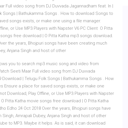
aar Full video song from DJ Duvvada Jagannadham feat. In |
lk Songs | Bathukamma Songs . How to download Songs to
ved songs exists, or make one using a file manager.
line, or Use MP3 Players with Napster V6 PC Client O Pitta
e songs free download | O Pitta Katha mp3 songs download.
ver the years, Bhojpuri songs have been creating much
bey, Anjana Singh and host of other
lows you to search mp3 music song and video from
Watch Seeti Maar Full video song from DJ Duvvada
19 Download | Telugu Folk Songs | Bathukamma Songs . How
 Ensure a place for saved songs exists, or make one
ot Download, Play Offline, or Use MP3 Players with Napster
 O Pitta Katha movie songs free download | O Pitta Katha
o Edho 24 Oct 2018 Over the years, Bhojpuri songs have
 Singh, Amrapali Dubey, Anjana Singh and host of other
e to MP3. Maybe it helps. As is said, it can download