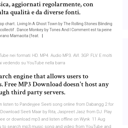
ica, aggiornati regolarmente, con
lta qualità e da diverse fonti.
chart.. Living In A Ghost Town by The Rolling Stones Blinding
 collectif . Dance Monkey by Tones And I Comment est ta peine
oprano Mamacita (feat.
ube nei formati: HD. MP4. Audio MP3. AVI. 3GP. FLV. E molti
stai vedendo su YouTube nella barra
ch engine that allows users to
gs. Free MP3 Download doesn't host any
ugh third party servers.
an listen to Pandeyjee Seeti song online from Dabangg 2 for
Download Seeti Maar by Rita, Jaspreet Jasz from DJ. Play
 free or download mp3 and listen offline on Wynk 11 Aug
u to search mp3 music song and video from YouTube and