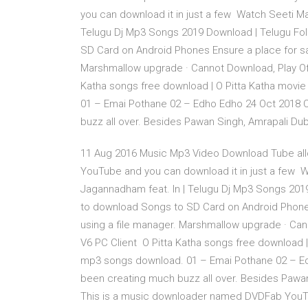
you can download it in just a few Watch Seeti M
Telugu Dj Mp3 Songs 2019 Download | Telugu Fo
SD Card on Android Phones Ensure a place for sa
Marshmallow upgrade · Cannot Download, Play Off
Katha songs free download | O Pitta Katha movi
01 – Emai Pothane 02 – Edho Edho 24 Oct 2018 O
buzz all over. Besides Pawan Singh, Amrapali Du
11 Aug 2016 Music Mp3 Video Download Tube al
YouTube and you can download it in just a few 
Jagannadham feat. In | Telugu Dj Mp3 Songs 20
to download Songs to SD Card on Android Phones
using a file manager. Marshmallow upgrade · Cann
V6 PC Client O Pitta Katha songs free download |
mp3 songs download. 01 – Emai Pothane 02 – Edh
been creating much buzz all over. Besides Pawan
This is a music downloader named DVDFab YouTub