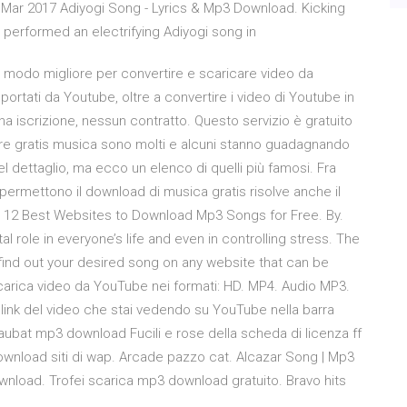
Mar 2017 Adiyogi Song - Lyrics & Mp3 Download. Kicking
r performed an electrifying Adiyogi song in
il modo migliore per convertire e scaricare video da
pportati da Youtube, oltre a convertire i video di Youtube in
a iscrizione, nessun contratto. Questo servizio è gratuito
ricare gratis musica sono molti e alcuni stanno guadagnando
l dettaglio, ma ecco un elenco di quelli più famosi. Fra
he permettono il download di musica gratis risolve anche il
 · 12 Best Websites to Download Mp3 Songs for Free. By.
al role in everyone’s life and even in controlling stress. The
 find out your desired song on any website that can be
carica video da YouTube nei formati: HD. MP4. Audio MP3.
il link del video che stai vedendo su YouTube nella barra
taubat mp3 download Fucili e rose della scheda di licenza ff
download siti di wap. Arcade pazzo cat. Alcazar Song | Mp3
wnload. Trofei scarica mp3 download gratuito. Bravo hits