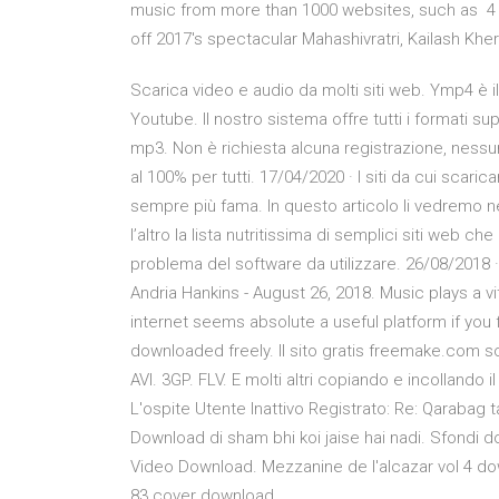
music from more than 1000 websites, such as 4 
off 2017's spectacular Mahashivratri, Kailash Khe
Scarica video e audio da molti siti web. Ymp4 è 
Youtube. Il nostro sistema offre tutti i formati su
mp3. Non è richiesta alcuna registrazione, nessun
al 100% per tutti. 17/04/2020 · I siti da cui sca
sempre più fama. In questo articolo li vedremo ne
l’altro la lista nutritissima di semplici siti web c
problema del software da utilizzare. 26/08/2018
Andria Hankins - August 26, 2018. Music plays a vit
internet seems absolute a useful platform if you
downloaded freely. Il sito gratis freemake.com s
AVI. 3GP. FLV. E molti altri copiando e incollando 
L'ospite Utente Inattivo Registrato: Re: Qarabag 
Download di sham bhi koi jaise hai nadi. Sfondi 
Video Download. Mezzanine de l'alcazar vol 4 do
83 cover download.