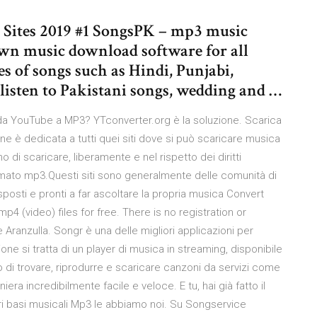
 Sites 2019 #1 SongsPK – mp3 music
wn music download software for all
es of songs such as Hindi, Punjabi,
isten to Pakistani songs, wedding and …
 da YouTube a MP3? YTconverter.org è la soluzione. Scarica
 è dedicata a tutti quei siti dove si può scaricare musica
o di scaricare, liberamente e nel rispetto dei diritti
rmato mp3.Questi siti sono generalmente delle comunità di
posti e pronti a far ascoltare la propria musica Convert
 (video) files for free. There is no registration or
ranzulla. Songr è una delle migliori applicazioni per
one si tratta di un player di musica in streaming, disponibile
o di trovare, riprodurre e scaricare canzoni da servizi come
a incredibilmente facile e veloce. E tu, hai già fatto il
ori basi musicali Mp3 le abbiamo noi. Su Songservice