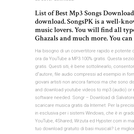
List of Best Mp3 Songs Download
download. SongsPK is a well-kno
music lovers. You will find all typ
Ghazals and much more. You can l
Hai bisogno di un convertitore rapido e potente
ora da YouTube a MP3 100% gratis. Questa sezione
gratis. Questi siti, è bene sottolinearlo, consenton
d"autore, file audio compressi ad esempio in fo
giovani artisti non ancora famosi ma che sono dis
and download youtube videos to mp3 (audio) or mp4
software needed. Songr – Download di Salvatore A
scaricare musica gratis da Internet. Per la precisi
in esclusiva per i sistemi Windows, che è in grad
YouTube, 4Shared, Wrzuta ed Hypster.com in manier
tuo download gratuito di basi musicali? Le migli